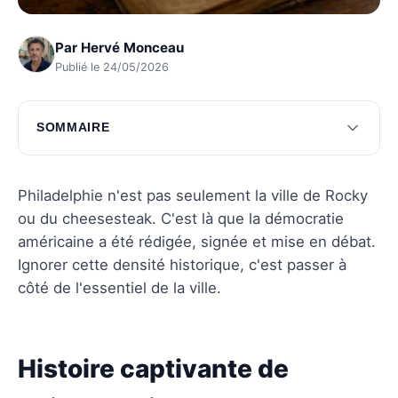
Par
Hervé Monceau
Publié le 24/05/2026
SOMMAIRE
Histoire captivante de Philadelphie
Culture dynamique de Philadelphie
Philadelphie n'est pas seulement la ville de Rocky
ou du cheesesteak. C'est là que la démocratie
Questions fréquentes
américaine a été rédigée, signée et mise en débat.
Ignorer cette densité historique, c'est passer à
côté de l'essentiel de la ville.
Histoire captivante de